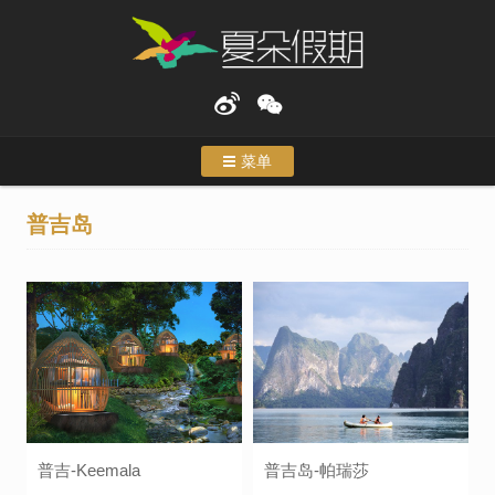
菜单
首页
普吉岛
度假
特色行程
主题游
合作伙伴
关于我们
普吉-Keemala
普吉岛-帕瑞莎