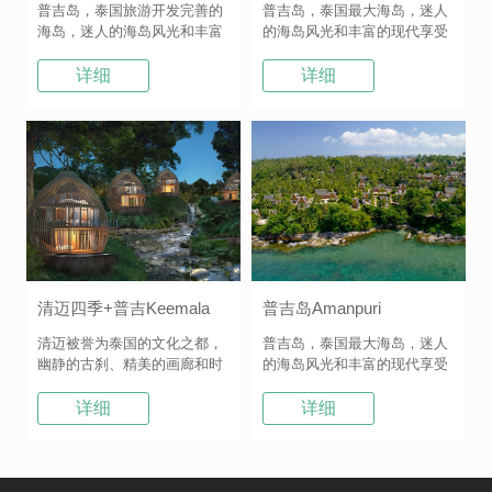
普吉岛，泰国旅游开发完善的
普吉岛，泰国最大海岛，迷人
海岛，迷人的海岛风光和丰富
的海岛风光和丰富的现代享受
的现代享受融为一体。 2015
融为一体。 矗立于卡马拉沙滩
年12...
悬...
详细
详细
清迈四季+普吉Keemala
普吉岛Amanpuri
清迈被誉为泰国的文化之都，
普吉岛，泰国最大海岛，迷人
幽静的古刹、精美的画廊和时
的海岛风光和丰富的现代享受
尚购物中心都近在咫尺；清迈
融为一体。 Amanpuri意为“安
四季酒...
宁之所...
详细
详细