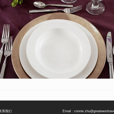
联系我们
Email :
connie.zhu@greatwesttrav