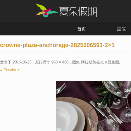
首页
度假
crowne-plaza-anchorage-2825006593-2×1
发表于
2016-10-25
，原始尺寸
960 × 480
，图集
阿拉斯加极光 &西雅图
。
« Previous