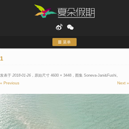
菜单
首页
1
度假
发表于
2018-01-26
，原始尺寸
4600 × 3448
，图集
Soneva-Jani&Fushi
。
特色行程
« Previous
Next »
主题游
合作伙伴
关于我们