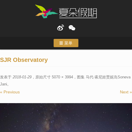
菜单
首页
SJR Observatory
度假
发表于
2018-01-29
，原始尺寸
5070 × 3994
，图集
马代-索尼娃贾妮岛Soneva
特色行程
Jani
。
« Previous
Next »
主题游
合作伙伴
关于我们