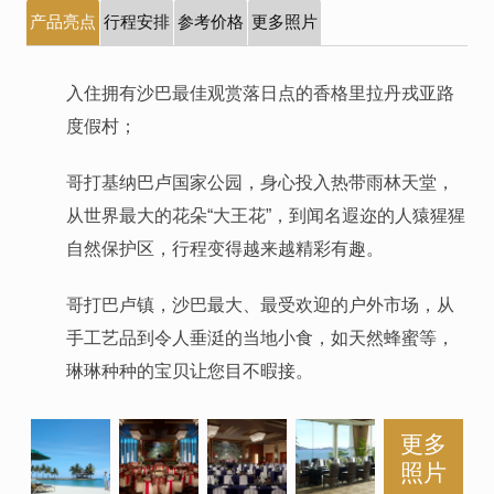
产品亮点
行程安排
参考价格
更多照片
入住拥有沙巴最佳观赏落日点的香格里拉丹戎亚路
度假村；
哥打基纳巴卢国家公园，身心投入热带雨林天堂，
从世界最大的花朵“大王花”，到闻名遐迩的人猿猩猩
自然保护区，行程变得越来越精彩有趣。
哥打巴卢镇，沙巴最大、最受欢迎的户外市场，从
手工艺品到令人垂涏的当地小食，如天然蜂蜜等，
琳琳种种的宝贝让您目不暇接。
更多
照片