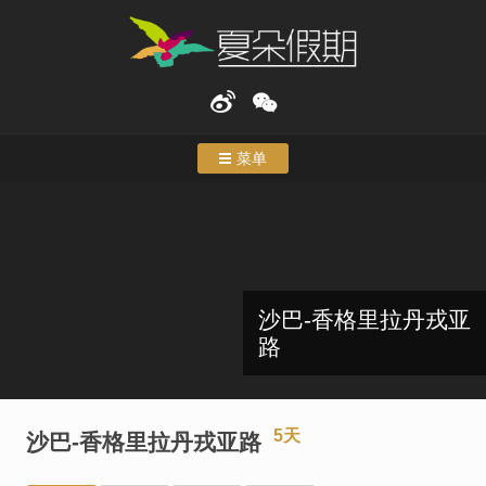
菜单
首页
度假
特色行程
沙巴-香格里拉丹戎亚
路
主题游
合作伙伴
5天
沙巴-香格里拉丹戎亚路
关于我们