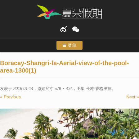
菜单
首页
Boracay-Shangri-la-Aerial-view-of-the-pool-
area-1300(1)
度假
特色行程
发表于
2016-01-14
，原始尺寸
579 × 434
，图集
长滩-香格里拉
。
« Previous
Next »
主题游
合作伙伴
关于我们